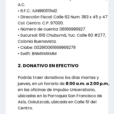
A.C.
• R.F.C.: IUN9901111M2
• Dirección Fiscal: Calle 62 Num. 383 x 45 y 47
Col. Centro. C.P. 97000.
• Número de cuenta: 06166996927
• Sucursal: 616 Chuburná, Yuc. Calle 60 #277,
Colonia Buenavista.
• Clabe: 002910061669969279
• Swift: BNMXMXMM
2. DONATIVO EN EFECTIVO
Podrás traer donativos los días
martes y
jueves
, en un horario de
8:00 a.m. a 2:00 p.m
.
,
en las oficinas de Impulso Universitario,
ubicadas en la
Parroquia San Francisco de
Asís, Oxkutzcab, ubicada en Calle 51 del
Centro.