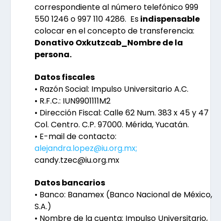
correspondiente al número telefónico
999
550 1246
o
997 110 4286.
Es
indispensable
colocar en el concepto de transferencia:
Donativo Oxkutzcab_Nombre de la
persona.
Datos fiscales
• Razón Social: Impulso Universitario A.C.
• R.F.C.: IUN9901111M2
• Dirección Fiscal: Calle 62 Num. 383 x 45 y 47
Col. Centro. C.P. 97000. Mérida, Yucatán.
• E-mail de contacto:
alejandra.lopez@iu.org.mx;
candy.tzec@iu.org.mx
Datos bancarios
• Banco: Banamex (Banco Nacional de México,
S.A.)
• Nombre de la cuenta: Impulso Universitario,