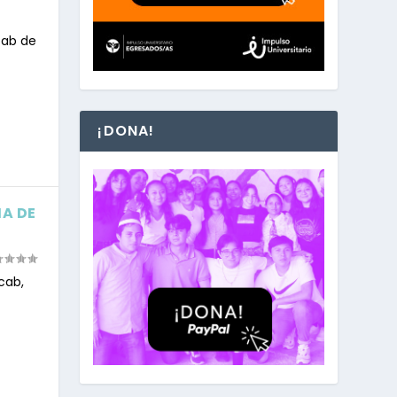
cab de
¡DONA!
MA DE
cab,