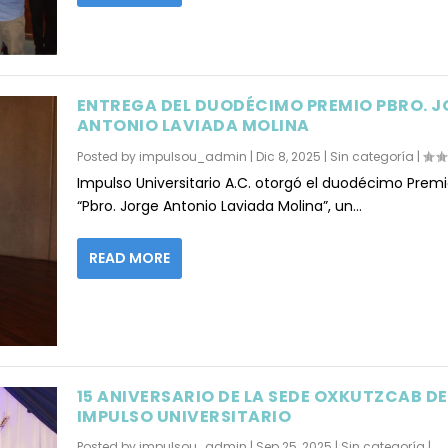
ENTREGA DEL DUODÉCIMO PREMIO PBRO. 
ANTONIO LAVIADA MOLINA
Posted by
impulsou_admin
|
Dic 8, 2025
|
Sin categoría
|
Impulso Universitario A.C. otorgó el duodécimo Prem
“Pbro. Jorge Antonio Laviada Molina”, un...
READ MORE
15 ANIVERSARIO DE LA SEDE OXKUTZCAB DE
IMPULSO UNIVERSITARIO
Posted by
impulsou_admin
|
Sep 25, 2025
|
Sin categoría
|